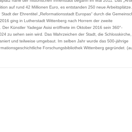
platz nahe der historischen Innenstadt begann im Mai 2011. Das „Ars
tition auf rund 42 Millionen Euro, es entstanden 250 neue Arbeitsplätze
r Stadt der Ehrentitel „Reformationsstadt Europas“ durch die Gemeinsc
 2016 ging in Lutherstadt Wittenberg nach Horrem der zweite
. Der Künstler Yadegar Asisi eröffnete im Oktober 2016 sein 360°-
024 zu sehen sein wird. Das Wahrzeichen der Stadt, die Schlosskirche,
aniert und teilweise umgebaut. Im selben Jahr wurde das 500-jährige
rmationsgeschichtliche Forschungsbibliothek Wittenberg gegründet. (a