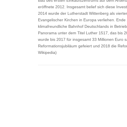
Bau des ersten Einkaufszentrums auf dem Arsenal
eröffnete 2012. Insgesamt belief sich diese Inves
2014 wurde der Lutherstadt Wittenberg als vierte
Evangelischer Kirchen in Europa verliehen. Ende
klimafreundliche Bahnhof Deutschlands in Betrieb
Panorama unter dem Titel Luther 1517, das bis 2
wurde bis 2017 für insgesamt 33 Millionen Euro s
Reformationsjubiläum gefeiert und 2018 die Refo
Wikipedia)